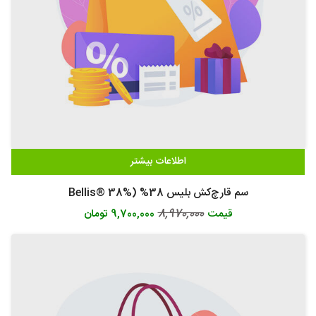
اطلاعات بیشتر
سم قارچ‌کش بلیس 38% (Bellis® 38%
8,970,000
قیمت
9,700,000 تومان