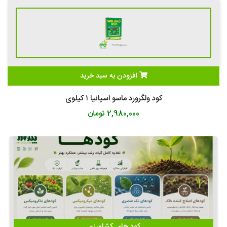
رهگیری
مرسولات
مطالب
و
دانش
کشاورزی
افزودن به سبد خرید
کود ولگرورد ماسو اسپانیا ۱ کیلوی
2,980,000 تومان
کود های کشاورزی