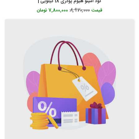
کود آمینو هیوم پودری 18 کیلویی |
8,970,000
قیمت
7,800,000 تومان