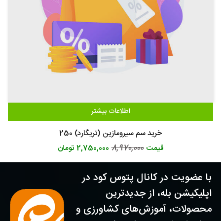
اطلاعات بیشتر
خرید سم سیرومازین (تریگارد) 250
8,970,000
قیمت
2,750,000 تومان
با عضویت در کانال پتوس کود در
اپلیکیشن بله، از جدیدترین
محصولات، آموزش‌های کشاورزی و