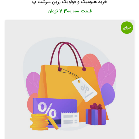
خرید هیومیک و فولویک زرین سرشت پ
قیمت
7,300,000 تومان
حراج