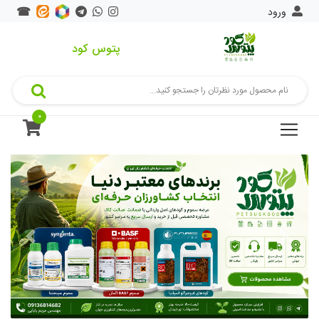
ورود
☎
پتوس کود
خانه
فروشگاه
0
بلاگ
تماس
با
ما
درباره
ما
دسته
بندی
کد